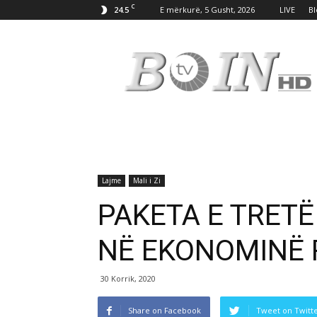
C
24.5
E mërkurë, 5 Gusht, 2026
LIVE
Bl
Tv
Boin
Lajme
Mali i Zi
PAKETA E TRETË
NË EKONOMINË 
30 Korrik, 2020
Share on Facebook
Tweet on Twitt