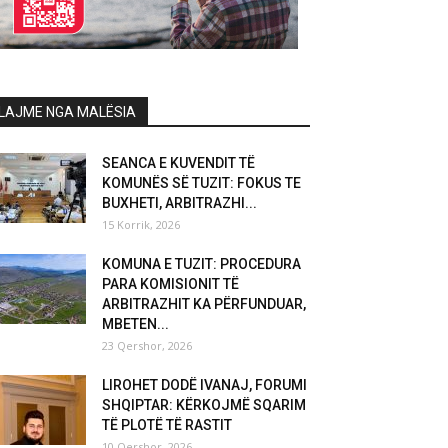
LAJME NGA MALËSIA
SEANCA E KUVENDIT TË
KOMUNËS SË TUZIT: FOKUS TE
BUXHETI, ARBITRAZHI...
15 Korrik, 2026
KOMUNA E TUZIT: PROCEDURA
PARA KOMISIONIT TË
ARBITRAZHIT KA PËRFUNDUAR,
MBETEN...
23 Qershor, 2026
LIROHET DODË IVANAJ, FORUMI
SHQIPTAR: KËRKOJMË SQARIM
TË PLOTË TË RASTIT
10 Qershor, 2026