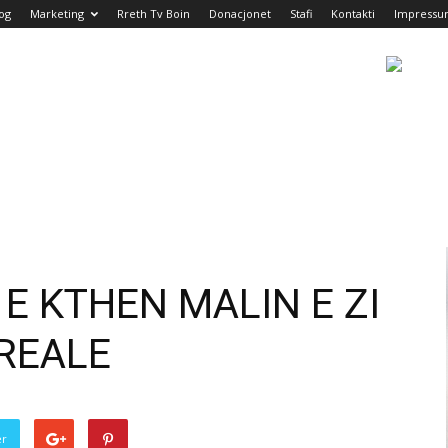
og
Marketing
Rreth Tv Boin
Donacjonet
Stafi
Kontakti
Impress
 E KTHEN MALIN E ZI
REALE
er