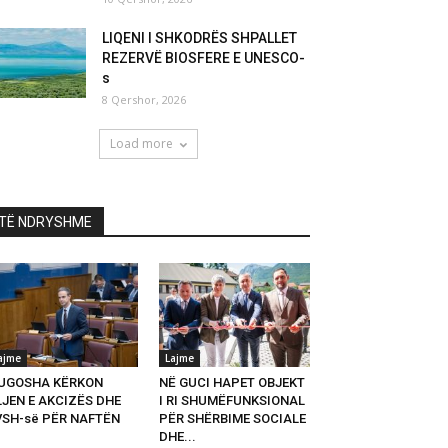
LIQENI I SHKODRËS SHPALLET
REZERVË BIOSFERE E UNESCO-
s
8 Qershor, 2026
Load more
TË NDRYSHME
ajme
Lajme
UGOSHA KËRKON
NË GUCI HAPET OBJEKT
LJEN E AKCIZËS DHE
I RI SHUMËFUNKSIONAL
VSH-së PËR NAFTËN
PËR SHËRBIME SOCIALE
DHE...