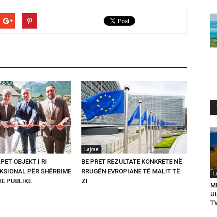
Lajme
PET OBJEKT I RI
BE PRET REZULTATE KONKRETE NË
SIONAL PËR SHËRBIME
RRUGËN EVROPIANE TË MALIT TË
L
HE PUBLIKE
ZI
M
U
T