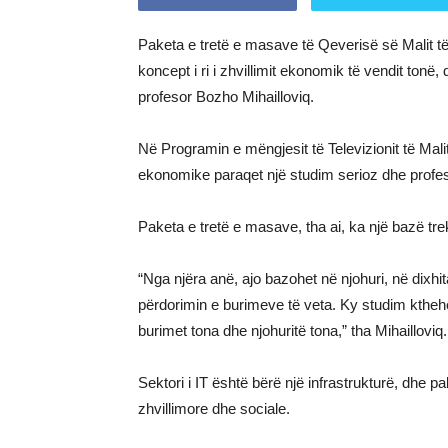
Paketa e tretë e masave të Qeverisë së Malit të
koncept i ri i zhvillimit ekonomik të vendit tonë,
profesor Bozho Mihailloviq.
Në Programin e mëngjesit të Televizionit të Mali
ekonomike paraqet një studim serioz dhe profes
Paketa e tretë e masave, tha ai, ka një bazë tr
“Nga njëra anë, ajo bazohet në njohuri, në dixhita
përdorimin e burimeve të veta. Ky studim kthehe
burimet tona dhe njohuritë tona,” tha Mihailloviq.
Sektori i IT është bërë një infrastrukturë, dhe p
zhvillimore dhe sociale.