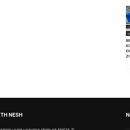
L
B
K
E
ZI
ETH NESH
N
izioni i parë i pavarur shqip në Mal të Zi