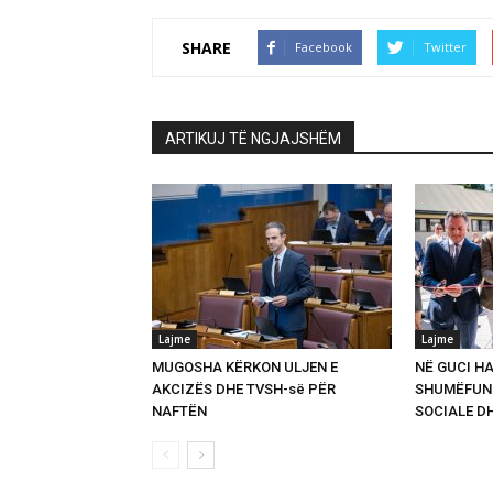
SHARE
Facebook
Twitter
ARTIKUJ TË NGJAJSHËM
Lajme
Lajme
MUGOSHA KËRKON ULJEN E
NË GUCI HA
AKCIZËS DHE TVSH-së PËR
SHUMËFUNK
NAFTËN
SOCIALE D