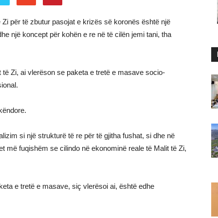
 Zi për të zbutur pasojat e krizës së koronës është një
 dhe një koncept për kohën e re në të cilën jemi tani, tha
t të Zi, ai vlerëson se paketa e tretë e masave socio-
ional.
ekëndore.
lizim si një strukturë të re për të gjitha fushat, si dhe në
t më fuqishëm se cilindo në ekonominë reale të Malit të Zi,
aketa e tretë e masave, siç vlerësoi ai, është edhe