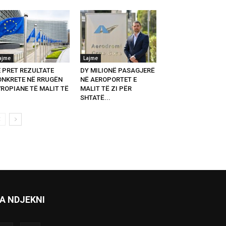
ajme
Lajme
E PRET REZULTATE
DY MILIONË PASAGJERË
ONKRETE NË RRUGËN
NË AEROPORTET E
VROPIANE TË MALIT TË
MALIT TË ZI PËR
SHTATË...
A NDJEKNI