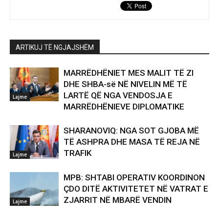
ARTIKUJ TË NGJAJSHËM
MARRËDHËNIET MES MALIT TË ZI
DHE SHBA-së NË NIVELIN MË TË
LARTË QË NGA VENDOSJA E
Lajme
MARRËDHËNIEVE DIPLOMATIKE
SHARANOVIQ: NGA SOT GJOBA MË
TË ASHPRA DHE MASA TË REJA NË
TRAFIK
Lajme
MPB: SHTABI OPERATIV KOORDINON
ÇDO DITË AKTIVITETET NË VATRAT E
ZJARRIT NË MBARË VENDIN
Lajme