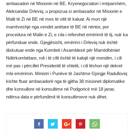
ambasadori në Misionin në BE. Kryenegociatori i mëparshëm,
Aleksandar Drleviq, u propozua si ambasador në Misionin e
Malit të Zi në BE në mes të vitit të kaluar. Ai mori një
marrëveshje nga vendet anëtare të BE në nëntor, por
procedura në Malin e Zi, e cila i referohet emërimit të tij, nuk ka
përfunduar ende. Gjegjësisht, emërimi i Drleviq nuk është
diskutuar ende nga Komiteti i Asamblesë për Marrëdhëniet
Ndërkombëtare, roli i të cilit është të kalojë një mendim, i cili
më pas i përcillet Presidentit të shtetit, i cili lëshon një dekret
mbi emërimin. Ministri i Punëve të Jashtme Gjorgje Radulloviq
kishte ftuar ambasadorë nga të gjitha 38 misionet diplomatike
dhe konsullore në konsultime në Podgoricë më 18 janar,
ndërsa data e përfundimit të konsultimeve nuk dihet.