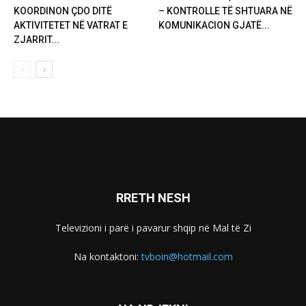
KOORDINON ÇDO DITË
– KONTROLLE TË SHTUARA NË
AKTIVITETET NË VATRAT E
KOMUNIKACION GJATË...
ZJARRIT...
RRETH NESH
Televizioni i parë i pavarur shqip në Mal të Zi
Na kontaktoni:
tvboin@hotmail.com