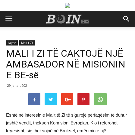
Lajme
Mali i Zi
MALI I ZI TË CAKTOJË NJË
AMBASADOR NË MISIONIN
E BE-së
29 Janar, 2021
Është në interesin e Malit të Zi të sigurojë përfaqësim të duhur
jashtë vendit, thekson Komisioni Evropian. Kjo i referohet
kryesisht, siç theksojnë në Bruksel, emërimin e një