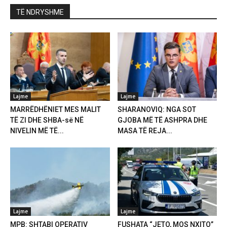
TË NDRYSHME
Lajme
Lajme
MARRËDHËNIET MES MALIT
SHARANOVIQ: NGA SOT
TË ZI DHE SHBA-së NË
GJOBA MË TË ASHPRA DHE
NIVELIN MË TË...
MASA TË REJA...
Lajme
Lajme
MPB: SHTABI OPERATIV
FUSHATA “JETO, MOS NXITO”