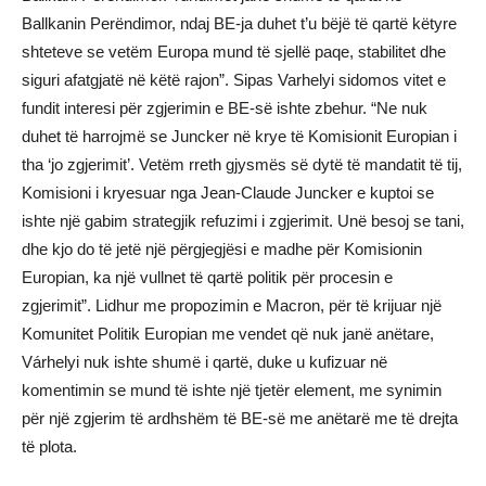
Ballkanin Perëndimor, ndaj BE-ja duhet t’u bëjë të qartë këtyre
shteteve se vetëm Europa mund të sjellë paqe, stabilitet dhe
siguri afatgjatë në këtë rajon”. Sipas Varhelyi sidomos vitet e
fundit interesi për zgjerimin e BE-së ishte zbehur. “Ne nuk
duhet të harrojmë se Juncker në krye të Komisionit Europian i
tha ‘jo zgjerimit’. Vetëm rreth gjysmës së dytë të mandatit të tij,
Komisioni i kryesuar nga Jean-Claude Juncker e kuptoi se
ishte një gabim strategjik refuzimi i zgjerimit. Unë besoj se tani,
dhe kjo do të jetë një përgjegjësi e madhe për Komisionin
Europian, ka një vullnet të qartë politik për procesin e
zgjerimit”. Lidhur me propozimin e Macron, për të krijuar një
Komunitet Politik Europian me vendet që nuk janë anëtare,
Várhelyi nuk ishte shumë i qartë, duke u kufizuar në
komentimin se mund të ishte një tjetër element, me synimin
për një zgjerim të ardhshëm të BE-së me anëtarë me të drejta
të plota.