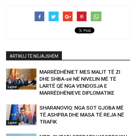
ARTIKUJ TË NGJAJSHËM
MARRËDHËNIET MES MALIT TË ZI
DHE SHBA-së NË NIVELIN MË TË
LARTË QË NGA VENDOSJA E
Lajme
MARRËDHËNIEVE DIPLOMATIKE
SHARANOVIQ: NGA SOT GJOBA MË
TË ASHPRA DHE MASA TË REJA NË
TRAFIK
Lajme