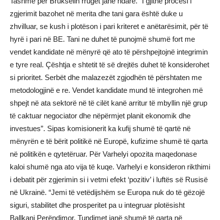
Tashmë për Brukselin rrugët janë ndarë. “I gjithë procesi i
zgjerimit bazohet në merita dhe tani gara është duke u
zhvilluar, se kush i plotëson i pari kriteret e anëtarësimit, për të
hyrë i pari në BE. Tani ne duhet të punojmë shumë fort me
vendet kandidate në mënyrë që ato të përshpejtojnë integrimin
e tyre real. Çështja e shtetit të së drejtës duhet të konsiderohet
si prioritet. Serbët dhe malazezët zgjodhën të përshtaten me
metodologjinë e re. Vendet kandidate mund të integrohen më
shpejt në ata sektorë në të cilët kanë arritur të mbyllin një grup
të caktuar negociator dhe nëpërmjet planit ekonomik dhe
investues”. Sipas komisionerit ka kufij shumë të qartë në
mënyrën e të bërit politikë në Europë, kufizime shumë të qarta
në politikën e qytetëruar. Për Varhelyi opozita maqedonase
kaloi shumë nga ato vija të kuqe. Varhelyi e konsideron rikthimi
i debatit për zgjerimin si i vetmi efekt ‘pozitiv’ i luftës së Rusisë
në Ukrainë. “Jemi të vetëdijshëm se Europa nuk do të gëzojë
siguri, stabilitet dhe prosperitet pa u integruar plotësisht
Ballkani Perëndimor. Tundimet janë shumë të qarta në