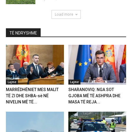
Load more
TË NDRYSHME
Lajme
Lajme
MARRËDHËNIET MES MALIT
SHARANOVIQ: NGA SOT
TË ZI DHE SHBA-së NË
GJOBA MË TË ASHPRA DHE
NIVELIN MË TË...
MASA TË REJA...