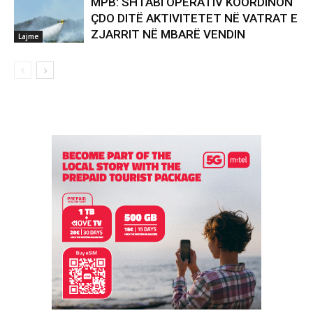
MPB: SHTABI OPERATIV KOORDINON
ÇDO DITË AKTIVITETET NË VATRAT E
ZJARRIT NË MBARË VENDIN
Lajme