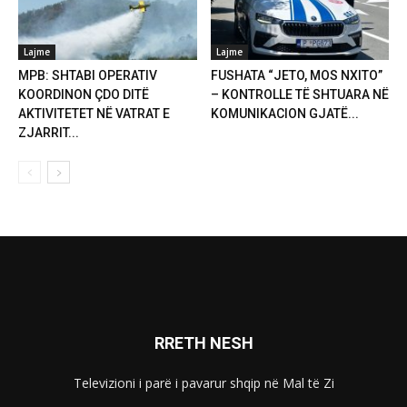
Lajme
Lajme
MPB: SHTABI OPERATIV
FUSHATA “JETO, MOS NXITO”
KOORDINON ÇDO DITË
– KONTROLLE TË SHTUARA NË
AKTIVITETET NË VATRAT E
KOMUNIKACION GJATË...
ZJARRIT...
RRETH NESH
Televizioni i parë i pavarur shqip në Mal të Zi