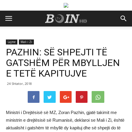
Lajme
Mali i Zi
PAZHIN: SË SHPEJTI TË
GATSHËM PËR MBYLLJEN
E TETË KAPITUJVE
24 Shtator, 2018
Ministri i Drejtësisë së MZ, Zoran Pazhin, gjatë takimit me
ministrin e drejtësisë së Rumanisë, deklaroi se Mali i Zi, është
aktualisht i gatshëm të mbyllë dy kapituj dhe së shpejti do të