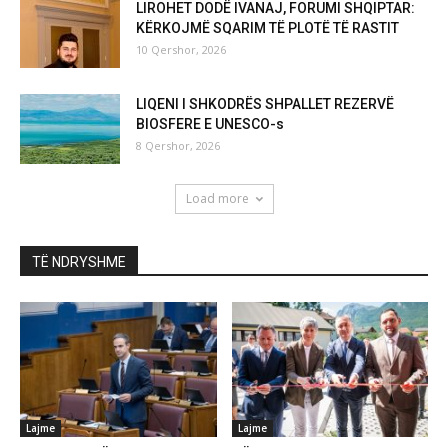
LIROHET DODË IVANAJ, FORUMI SHQIPTAR:
KËRKOJMË SQARIM TË PLOTË TË RASTIT
10 Qershor, 2026
LIQENI I SHKODRËS SHPALLET REZERVË
BIOSFERE E UNESCO-s
8 Qershor, 2026
Load more
TË NDRYSHME
Lajme
Lajme