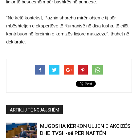
ligjor të besueshëm për bashkësinë punuese.
“Në këtë kontekst, Pazhin shprehu mirënjohjen e tij për
mbështetjen e ekspertëve të Rumanisë në disa fusha, të cilët
kontribuon në forcimin e kornizës ligjore malazeze”, thuhet në
deklaratë.
ARTIKUJ TË NGJAJSHËM
MUGOSHA KËRKON ULJEN E AKCIZËS
DHE TVSH-së PËR NAFTËN