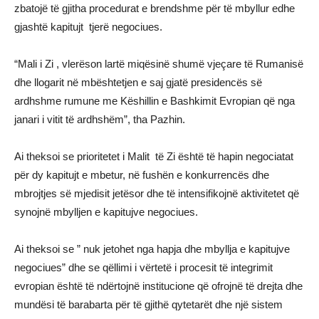
zbatojë të gjitha procedurat e brendshme për të mbyllur edhe
gjashtë kapitujt tjerë negociues.
“Mali i Zi , vlerëson lartë miqësinë shumë vjeçare të Rumanisë
dhe llogarit në mbështetjen e saj gjatë presidencës së
ardhshme rumune me Këshillin e Bashkimit Evropian që nga
janari i vitit të ardhshëm”, tha Pazhin.
Ai theksoi se prioritetet i Malit të Zi është të hapin negociatat
për dy kapitujt e mbetur, në fushën e konkurrencës dhe
mbrojtjes së mjedisit jetësor dhe të intensifikojnë aktivitetet që
synojnë mbylljen e kapitujve negociues.
Ai theksoi se ” nuk jetohet nga hapja dhe mbyllja e kapitujve
negociues” dhe se qëllimi i vërtetë i procesit të integrimit
evropian është të ndërtojnë institucione që ofrojnë të drejta dhe
mundësi të barabarta për të gjithë qytetarët dhe një sistem