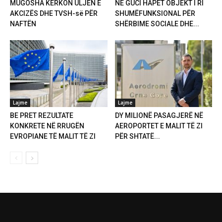
MUGOSHA KËRKON ULJEN E
NË GUCI HAPET OBJEKT I RI
AKCIZËS DHE TVSH-së PËR
SHUMËFUNKSIONAL PËR
NAFTËN
SHËRBIME SOCIALE DHE...
Lajme
Lajme
BE PRET REZULTATE
DY MILIONË PASAGJERË NË
KONKRETE NË RRUGËN
AEROPORTET E MALIT TË ZI
EVROPIANE TË MALIT TË ZI
PËR SHTATË...