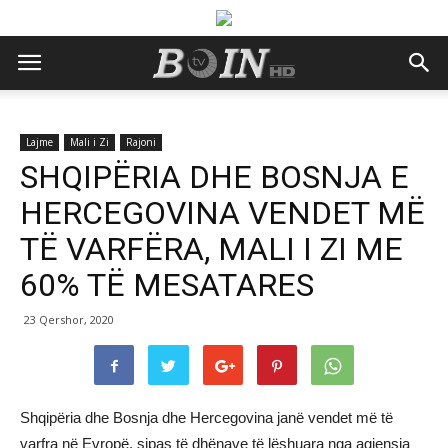
Lajme
Mali i Zi
Rajoni
SHQIPËRIA DHE BOSNJA E
HERCEGOVINA VENDET MË
TË VARFËRA, MALI I ZI ME
60% TË MESATARES
23 Qershor, 2020
Shqipëria dhe Bosnja dhe Hercegovina janë vendet më të
varfra në Evropë, sipas të dhënave të lëshuara nga agjensia