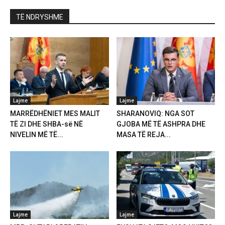
TË NDRYSHME
Lajme
Lajme
MARRËDHËNIET MES MALIT
SHARANOVIQ: NGA SOT
TË ZI DHE SHBA-së NË
GJOBA MË TË ASHPRA DHE
NIVELIN MË TË...
MASA TË REJA...
Lajme
Lajme