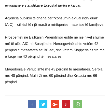
evropiane e statistikave Eurostat javën e kaluar.
Agjencia publikoi të dhëna për “konsumin aktual individual”
(AIC), i cili është një masë e mirëqenies materiale të familjeve.
Prosperiteti në Ballkanin Perëndimor është në një nivel shumë
më të ulët. AIC në Bosnjë dhe Hercegovinë ishte vetëm 42
përqind e mesatares së BE-së, dhe vetëm Shqipëria është më
e keqe me 40 përqind të mesatares.
Maqedonia e Veriut ishte me 43 përqind të mesatares, Serbia
me 49 përqind, Mali i Zi me 60 përqind dhe Kroacia me 66
përqind.