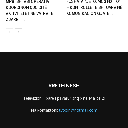
MPB: SHTABI OPERATIV
FUSHATA “JETO, MOS NXITO”
KOORDINON ÇDO DITË
– KONTROLLE TË SHTUARA NË
AKTIVITETET NË VATRAT E
KOMUNIKACION GJATË...
ZJARRIT...
RRETH NESH
Televizioni i parë i pavarur shqip në Mal të Zi
Na kontaktoni:
tvboin@hotmail.com