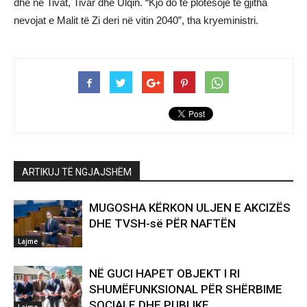
dhe në Tivat, Tivar dhe Ulqin. “Kjo do të plotësojë të gjitha
nevojat e Malit të Zi deri në vitin 2040”, tha kryeministri.
ARTIKUJ TË NGJAJSHËM
MUGOSHA KËRKON ULJEN E AKCIZËS
DHE TVSH-së PËR NAFTËN
Lajme
NË GUCI HAPET OBJEKT I RI
SHUMËFUNKSIONAL PËR SHËRBIME
SOCIALE DHE PUBLIKE
Lajme