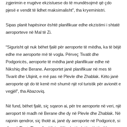
zgjerimin e rrugëve ekzistuese do të mundësojmë që çdo
pjesë e vendit të lidhet maksimalisht”, tha kryeministri.
Sipas planit hapësinor është planifikuar edhe ekzistimi i shtatë
aeroporteve në Mal të Zi.
“Sigurisht që nuk bëhet fjalë për aeroporte të mëdha, ka të bëjë
edhe me aeroporte më të vogla. Përveç Tivatit dhe
Podgoricës, aeroporte të mëdha janë planifikuar edhe në
Nikshiq dhe Berane. Aeroportet janë planifikuar në mes të
Tivarit dhe Ulqinit, e më pas në Plevle dhe Zhablak. Këto janë
aeroporte që do të kenë më shumë një rol turistik për avionët e
vegjël”, tha Abazoviq.
Në fund, bëhet fjalë, siç sqaron ai, për tre aeroporte në veri, një
aeroport të madh në Berane dhe dy në Plevle dhe Zhablak. Në
rajonin qendror, siç thotë ai, janë dy aeroporte në Podgoricë, si