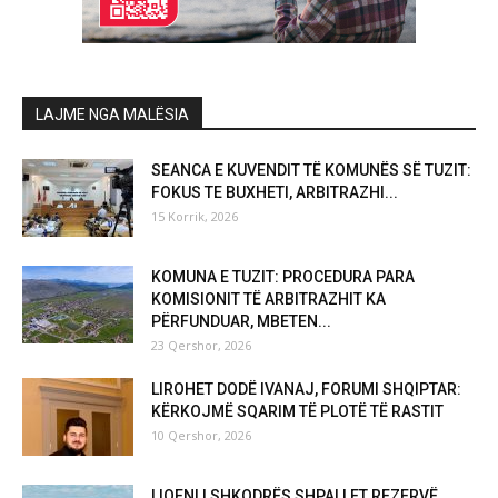
LAJME NGA MALËSIA
SEANCA E KUVENDIT TË KOMUNËS SË TUZIT:
FOKUS TE BUXHETI, ARBITRAZHI...
15 Korrik, 2026
KOMUNA E TUZIT: PROCEDURA PARA
KOMISIONIT TË ARBITRAZHIT KA
PËRFUNDUAR, MBETEN...
23 Qershor, 2026
LIROHET DODË IVANAJ, FORUMI SHQIPTAR:
KËRKOJMË SQARIM TË PLOTË TË RASTIT
10 Qershor, 2026
LIQENI I SHKODRËS SHPALLET REZERVË