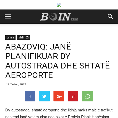
Lajme
Mali i Zi
ABAZOVIQ: JANË
PLANIFIKUAR DY
AUTOSTRADA DHE SHTATË
AEROPORTE
19 Tetor, 2023
Dy autostrada, shtatë aeroporte dhe lidhja maksimale e trafikut
në vend janë vetëm disa nga pikat e Projekt Planit Hapësinor