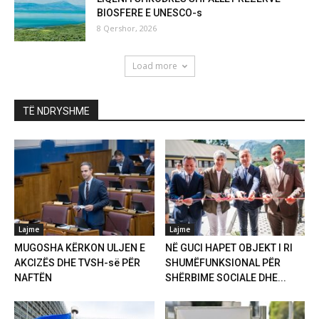
BIOSFERE E UNESCO-s
8 Qershor, 2026
Load more
TË NDRYSHME
Lajme
Lajme
MUGOSHA KËRKON ULJEN E
NË GUCI HAPET OBJEKT I RI
AKCIZËS DHE TVSH-së PËR
SHUMËFUNKSIONAL PËR
NAFTËN
SHËRBIME SOCIALE DHE...