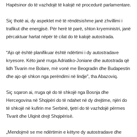
Hapësinor do të vazhdojë të kalojë në procedurë parlamentare.
Siç thotë ai, dy aspektet më të rëndësishme janë zhvillimi i
trafikut dhe energjisë. Për herë të parë, shton kryeministri, janë
përcaktuar hartat nëpër të cilat do të kalojë autostrada.
“Ajo që është planifikuar është ndërtimi i dy autostradave
kryesore. Këto janë rruga Adriatiko-Joniane dhe autostrada që
lidh Tivarin me Bolare, më vonë me Beogradin dhe Budapestin
dhe ajo që shkon nga perëndimi në lindje”, tha Abazoviq.
Siç sqaron ai, rruga që do të shkojë nga Bosnja dhe
Hercegovina në Shqipëri do të ndahet në dy drejtime, njëri do
të shkojë në kufirin me Serbinë, tjetri do të vazhdojë përmes
Tivarit dhe Ulqinit drejt Shqipërisë.
„Mendojmë se me ndërtimin e këtyre dy autostradave dhe