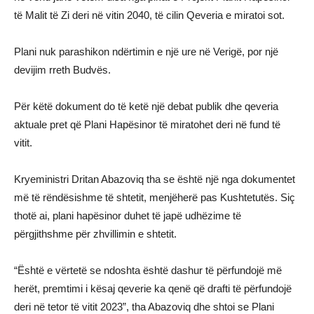
të Malit të Zi deri në vitin 2040, të cilin Qeveria e miratoi sot.
Plani nuk parashikon ndërtimin e një ure në Verigë, por një
devijim rreth Budvës.
Për këtë dokument do të ketë një debat publik dhe qeveria
aktuale pret që Plani Hapësinor të miratohet deri në fund të
vitit.
Kryeministri Dritan Abazoviq tha se është një nga dokumentet
më të rëndësishme të shtetit, menjëherë pas Kushtetutës. Siç
thotë ai, plani hapësinor duhet të japë udhëzime të
përgjithshme për zhvillimin e shtetit.
“Është e vërtetë se ndoshta është dashur të përfundojë më
herët, premtimi i kësaj qeverie ka qenë që drafti të përfundojë
deri në tetor të vitit 2023”, tha Abazoviq dhe shtoi se Plani