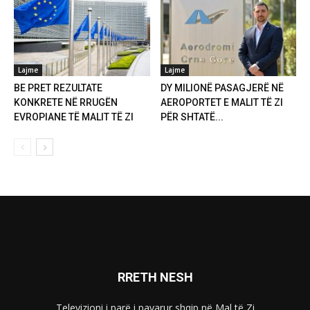
Lajme
Lajme
BE PRET REZULTATE
DY MILIONË PASAGJERË NË
KONKRETE NË RRUGËN
AEROPORTET E MALIT TË ZI
EVROPIANE TË MALIT TË ZI
PËR SHTATË...
RRETH NESH
Televizioni i parë i pavarur shqip në Mal të Zi