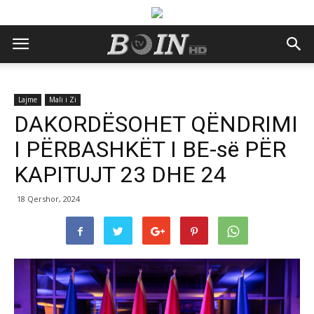
Lajme
Mali i Zi
DAKORDËSOHET QËNDRIMI
I PËRBASHKËT I BE-së PËR
KAPITUJT 23 DHE 24
18 Qershor, 2024