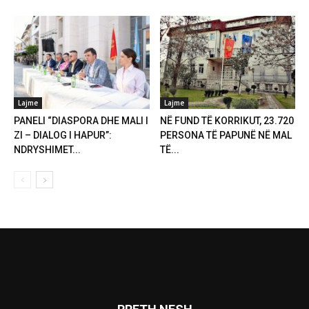
Lajme
Lajme
PANELI “DIASPORA DHE MALI I
NË FUND TË KORRIKUT, 23.720
ZI – DIALOG I HAPUR”:
PERSONA TË PAPUNË NË MAL
NDRYSHIMET...
TË...