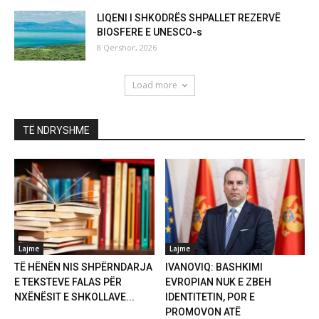
LIQENI I SHKODRËS SHPALLET REZERVË
BIOSFERE E UNESCO-s
8 Qershor, 2026
Load more
TË NDRYSHME
Lajme
Lajme
TË HËNËN NIS SHPËRNDARJA
IVANOVIQ: BASHKIMI
E TEKSTEVE FALAS PËR
EVROPIAN NUK E ZBEH
NXËNËSIT E SHKOLLAVE...
IDENTITETIN, POR E
PROMOVON ATË