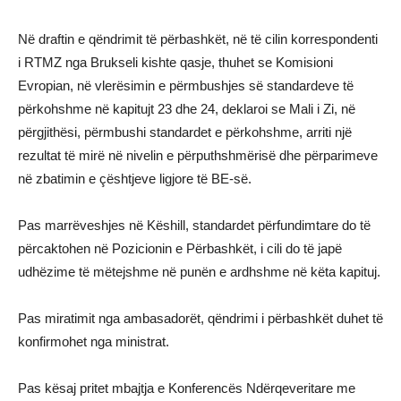
Në draftin e qëndrimit të përbashkët, në të cilin korrespondenti
i RTMZ nga Brukseli kishte qasje, thuhet se Komisioni
Evropian, në vlerësimin e përmbushjes së standardeve të
përkohshme në kapitujt 23 dhe 24, deklaroi se Mali i Zi, në
përgjithësi, përmbushi standardet e përkohshme, arriti një
rezultat të mirë në nivelin e përputhshmërisë dhe përparimeve
në zbatimin e çështjeve ligjore të BE-së.
Pas marrëveshjes në Këshill, standardet përfundimtare do të
përcaktohen në Pozicionin e Përbashkët, i cili do të japë
udhëzime të mëtejshme në punën e ardhshme në këta kapituj.
Pas miratimit nga ambasadorët, qëndrimi i përbashkët duhet të
konfirmohet nga ministrat.
Pas kësaj pritet mbajtja e Konferencës Ndërqeveritare me