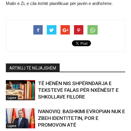
Malin e Zi, e cila është planifikuar për javën e ardhshme.
ARTIKUJ TË NGJAJSHËM
TË HËNËN NIS SHPËRNDARJA E
TEKSTEVE FALAS PËR NXËNËSIT E
SHKOLLAVE FILLORE
Lajme
IVANOVIQ: BASHKIMI EVROPIAN NUK E
ZBEH IDENTITETIN, POR E
PROMOVON ATË
Lajme