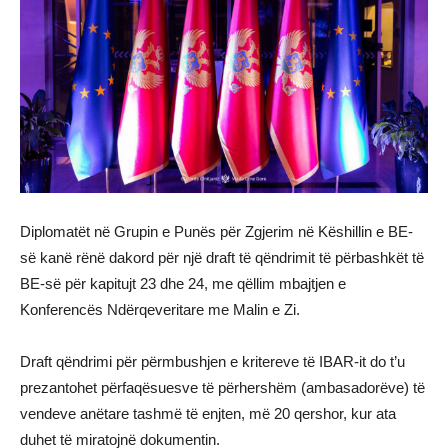
Diplomatët në Grupin e Punës për Zgjerim në Këshillin e BE-
së kanë rënë dakord për një draft të qëndrimit të përbashkët të
BE-së për kapitujt 23 dhe 24, me qëllim mbajtjen e
Konferencës Ndërqeveritare me Malin e Zi.
Draft qëndrimi për përmbushjen e kritereve të IBAR-it do t’u
prezantohet përfaqësuesve të përhershëm (ambasadorëve) të
vendeve anëtare tashmë të enjten, më 20 qershor, kur ata
duhet të miratojnë dokumentin.