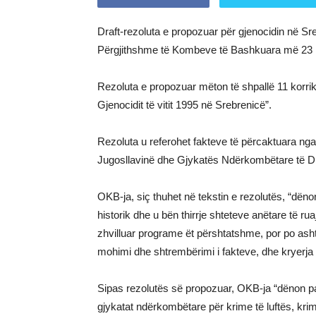
Draft-rezoluta e propozuar për gjenocidin në S
Përgjithshme të Kombeve të Bashkuara më 23 maj,
Rezoluta e propozuar mëton të shpallë 11 korri
Gjenocidit të vitit 1995 në Srebrenicë”.
Rezoluta u referohet fakteve të përcaktuara ng
Jugosllavinë dhe Gjykatës Ndërkombëtare të Dre
OKB-ja, siç thuhet në tekstin e rezolutës, “dën
historik dhe u bën thirrje shteteve anëtare të r
zhvilluar programe ët përshtatshme, por po asht
mohimi dhe shtrembërimi i fakteve, dhe kryerja 
Sipas rezolutës së propozuar, OKB-ja “dënon p
gjykatat ndërkombëtare për krime të luftës, kri