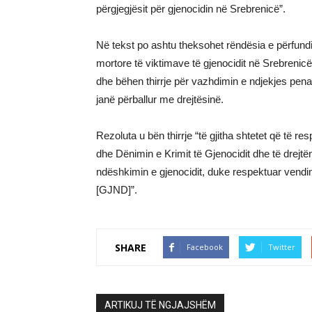
përgjegjësit për gjenocidin në Srebrenicë”.
Në tekst po ashtu theksohet rëndësia e përfundimi
mortore të viktimave të gjenocidit në Srebrenic
dhe bëhen thirrje për vazhdimin e ndjekjes penal
janë përballur me drejtësinë.
Rezoluta u bën thirrje “të gjitha shtetet që të 
dhe Dënimin e Krimit të Gjenocidit dhe të drej
ndëshkimin e gjenocidit, duke respektuar vend
[GJND]”.
SHARE
Facebook
Twitter
ARTIKUJ TË NGJAJSHËM