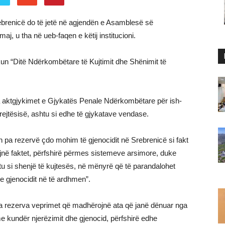
rebrenicë do të jetë në agjendën e Asamblesë së
 u tha në ueb-faqen e këtij institucioni.
kun “Ditë Ndërkombëtare të Kujtimit dhe Shënimit të
a aktgjykimet e Gjykatës Penale Ndërkombëtare për ish-
jtësisë, ashtu si edhe të gjykatave vendase.
on pa rezervë çdo mohim të gjenocidit në Srebrenicë si fakt
uajnë faktet, përfshirë përmes sistemeve arsimore, duke
u si shenjë të kujtesës, në mënyrë që të parandalohet
e gjenocidit në të ardhmen”.
a rezerva veprimet që madhërojnë ata që janë dënuar nga
me kundër njerëzimit dhe gjenocid, përfshirë edhe