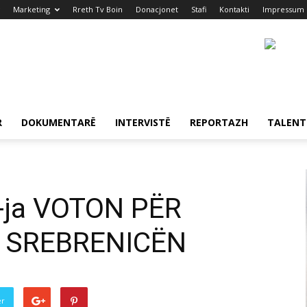
Marketing
Rreth Tv Boin
Donacjonet
Stafi
Kontakti
Impressum
R
DOKUMENTARË
INTERVISTË
REPORTAZH
TALENT
-ja VOTON PËR
 SREBRENICËN
er