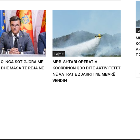
L
M
K
A
Lajme
E 
Q: NGA SOT GJOBA MË
MPB: SHTABI OPERATIV
 DHE MASA TË REJA NË
KOORDINON ÇDO DITË AKTIVITETET
NË VATRAT E ZJARRIT NË MBARË
VENDIN