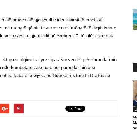
t të procesit të gjetjes dhe identifikimit të mbetjeve
ës, në mënyrë që ata të varrosen në mënyrë të dinjitetshme,
e për kryesit e gjenocidit në Srebrenicë, të cilët ende nuk
respektojnë obligimet e tyre sipas Konventës për Parandalimin
tën ndërkombëtare zakonore për parandalimin dhe
imet përkatëse të Gjykatës Ndërkombëtare të Drejtësisë
L
M
MA
së