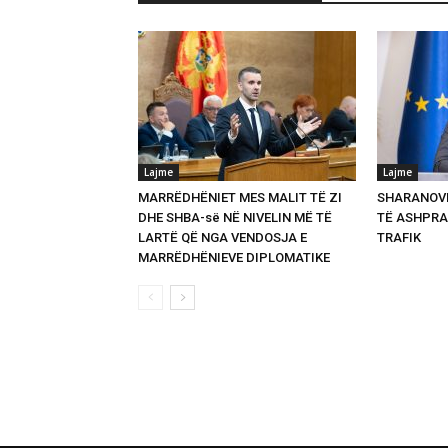
Lajme
Lajme
MARRËDHËNIET MES MALIT TË ZI
SHARANOVI
DHE SHBA-së NË NIVELIN MË TË
TË ASHPRA
LARTË QË NGA VENDOSJA E
TRAFIK
MARRËDHËNIEVE DIPLOMATIKE