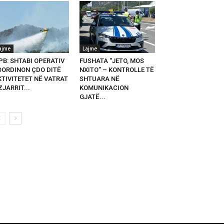
ajme
Lajme
PB: SHTABI OPERATIV
FUSHATA “JETO, MOS
OORDINON ÇDO DITË
NXITO” – KONTROLLE TË
KTIVITETET NË VATRAT
SHTUARA NË
ZJARRIT...
KOMUNIKACION
GJATË...