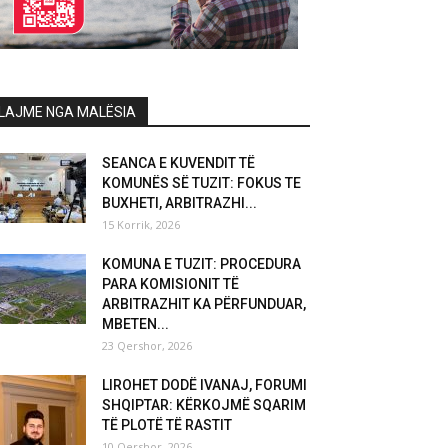
LAJME NGA MALËSIA
SEANCA E KUVENDIT TË
KOMUNËS SË TUZIT: FOKUS TE
BUXHETI, ARBITRAZHI...
15 Korrik, 2026
KOMUNA E TUZIT: PROCEDURA
PARA KOMISIONIT TË
ARBITRAZHIT KA PËRFUNDUAR,
MBETEN...
23 Qershor, 2026
LIROHET DODË IVANAJ, FORUMI
SHQIPTAR: KËRKOJMË SQARIM
TË PLOTË TË RASTIT
10 Qershor, 2026