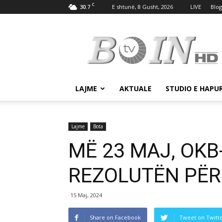
C
30.7
E shtunë, 8 Gusht, 2026
LIVE
Blog
Tv
Boin
LAJME
AKTUALE
STUDIO E HAPU
Lajme
Bota
MË 23 MAJ, OKB
REZOLUTËN PËR
15 Maj, 2024
Share on Facebook
Tweet on Twitt