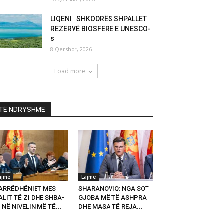
LIQENI I SHKODRËS SHPALLET
REZERVË BIOSFERE E UNESCO-
s
8 Qershor, 2026
Load more
TË NDRYSHME
ajme
Lajme
ARRËDHËNIET MES
SHARANOVIQ: NGA SOT
LIT TË ZI DHE SHBA-
GJOBA MË TË ASHPRA
 NË NIVELIN MË TË...
DHE MASA TË REJA...