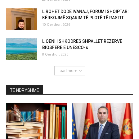
LIROHET DODË IVANAJ, FORUMI SHQIPTAR:
KËRKOJMË SQARIM TË PLOTË TË RASTIT
10 Qershor, 2026
LIQENI I SHKODRËS SHPALLET REZERVË
BIOSFERE E UNESCO-s
8 Qershor, 2026
Load more
TË NDRYSHME