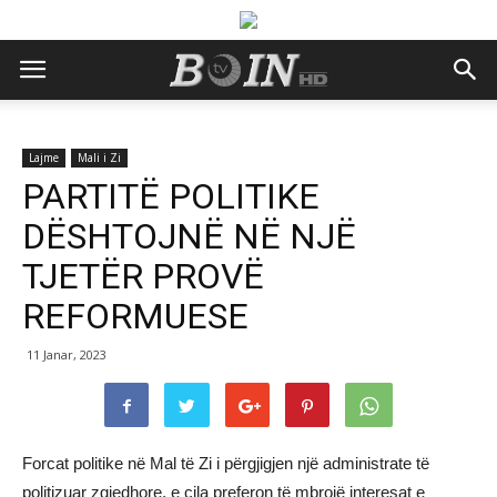
Lajme
Mali i Zi
PARTITË POLITIKE
DËSHTOJNË NË NJË
TJETËR PROVË
REFORMUESE
11 Janar, 2023
Forcat politike në Mal të Zi i përgjigjen një administrate të
politizuar zgjedhore, e cila preferon të mbrojë interesat e