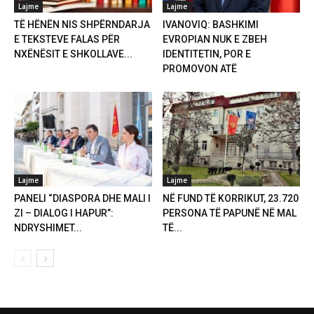
Lajme
Lajme
TË HËNËN NIS SHPËRNDARJA
IVANOVIQ: BASHKIMI
E TEKSTEVE FALAS PËR
EVROPIAN NUK E ZBEH
NXËNËSIT E SHKOLLAVE...
IDENTITETIN, POR E
PROMOVON ATË
Lajme
Lajme
PANELI “DIASPORA DHE MALI I
NË FUND TË KORRIKUT, 23.720
ZI – DIALOG I HAPUR”:
PERSONA TË PAPUNË NË MAL
NDRYSHIMET...
TË...