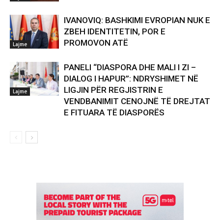
IVANOVIQ: BASHKIMI EVROPIAN NUK E
ZBEH IDENTITETIN, POR E
PROMOVON ATË
Lajme
PANELI “DIASPORA DHE MALI I ZI –
DIALOG I HAPUR”: NDRYSHIMET NË
LIGJIN PËR REGJISTRIN E
Lajme
VENDBANIMIT CENOJNË TË DREJTAT
E FITUARA TË DIASPORËS