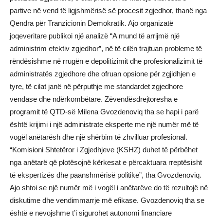
partive në vend të ligjshmërisë së procesit zgjedhor, thanë nga
Qendra për Tranzicionin Demokratik. Ajo organizatë
joqeveritare publikoi një analizë “A mund të arrijmë një
administrim efektiv zgjedhor”, në të cilën trajtuan probleme të
rëndësishme në rrugën e depolitizimit dhe profesionalizimit të
administratës zgjedhore dhe ofruan opsione për zgjidhjen e
tyre, të cilat janë në përputhje me standardet zgjedhore
vendase dhe ndërkombëtare. Zëvendësdrejtoresha e
programit të QTD-së Milena Gvozdenoviq tha se hapi i parë
është krijimi i një administrate eksperte me një numër më të
vogël anëtarësh dhe një shërbim të zhvilluar profesional.
“Komisioni Shtetëror i Zgjedhjeve (KSHZ) duhet të përbëhet
nga anëtarë që plotësojnë kërkesat e përcaktuara rreptësisht
të ekspertizës dhe paanshmërisë politike”, tha Gvozdenoviq.
Ajo shtoi se një numër më i vogël i anëtarëve do të rezultojë në
diskutime dhe vendimmarrje më efikase. Gvozdenoviq tha se
është e nevojshme t’i sigurohet autonomi financiare