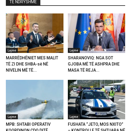
TË NDRYSHME
Lajme
Lajme
MARRËDHËNIET MES MALIT
SHARANOVIQ: NGA SOT
TË ZI DHE SHBA-së NË
GJOBA MË TË ASHPRA DHE
NIVELIN MË TË...
MASA TË REJA...
Lajme
Lajme
MPB: SHTABI OPERATIV
FUSHATA “JETO, MOS NXITO”
KOORDINON ÇDO DITË
– KONTROLLE TË SHTUARA NË