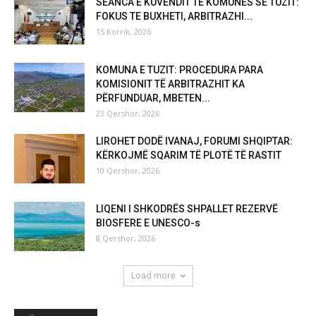
SEANCA E KUVENDIT TË KOMUNËS SË TUZIT:
FOKUS TE BUXHETI, ARBITRAZHI...
15 Korrik, 2026
KOMUNA E TUZIT: PROCEDURA PARA
KOMISIONIT TË ARBITRAZHIT KA
PËRFUNDUAR, MBETEN...
23 Qershor, 2026
LIROHET DODË IVANAJ, FORUMI SHQIPTAR:
KËRKOJMË SQARIM TË PLOTË TË RASTIT
10 Qershor, 2026
LIQENI I SHKODRËS SHPALLET REZERVË
BIOSFERE E UNESCO-s
8 Qershor, 2026
Load more