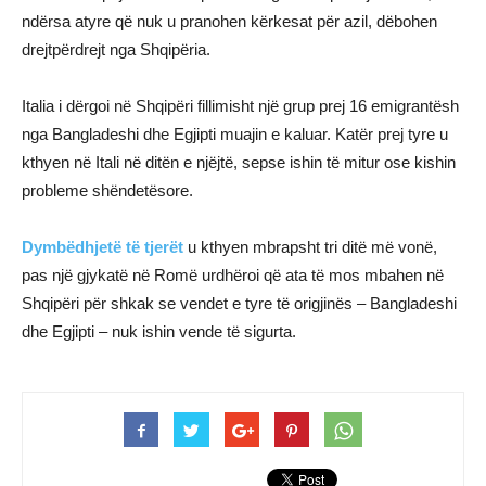
ndërsa atyre që nuk u pranohen kërkesat për azil, dëbohen
drejtpërdrejt nga Shqipëria.
Italia i dërgoi në Shqipëri fillimisht një grup prej 16 emigrantësh
nga Bangladeshi dhe Egjipti muajin e kaluar. Katër prej tyre u
kthyen në Itali në ditën e njëjtë, sepse ishin të mitur ose kishin
probleme shëndetësore.
Dymbëdhjetë të tjerët
u kthyen mbrapsht tri ditë më vonë,
pas një gjykatë në Romë urdhëroi që ata të mos mbahen në
Shqipëri për shkak se vendet e tyre të origjinës – Bangladeshi
dhe Egjipti – nuk ishin vende të sigurta.