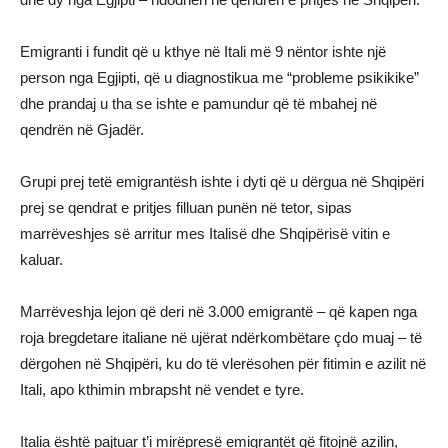
Emigranti i fundit që u kthye në Itali më 9 nëntor ishte një
person nga Egjipti, që u diagnostikua me “probleme psikikike”
dhe prandaj u tha se ishte e pamundur që të mbahej në
qendrën në Gjadër.
Grupi prej tetë emigrantësh ishte i dyti që u dërgua në Shqipëri
prej se qendrat e pritjes filluan punën në tetor, sipas
marrëveshjes së arritur mes Italisë dhe Shqipërisë vitin e
kaluar.
Marrëveshja lejon që deri në 3.000 emigrantë – që kapen nga
roja bregdetare italiane në ujërat ndërkombëtare çdo muaj – të
dërgohen në Shqipëri, ku do të vlerësohen për fitimin e azilit në
Itali, apo kthimin mbrapsht në vendet e tyre.
Italia është pajtuar t’i mirëpresë emigrantët që fitojnë azilin,