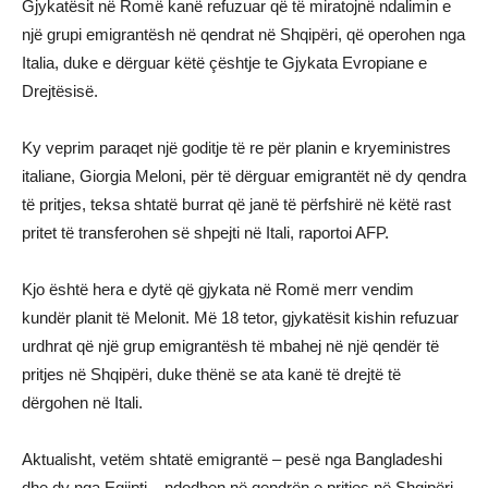
Gjykatësit në Romë kanë refuzuar që të miratojnë ndalimin e
një grupi emigrantësh në qendrat në Shqipëri, që operohen nga
Italia, duke e dërguar këtë çështje te Gjykata Evropiane e
Drejtësisë.
Ky veprim paraqet një goditje të re për planin e kryeministres
italiane, Giorgia Meloni, për të dërguar emigrantët në dy qendra
të pritjes, teksa shtatë burrat që janë të përfshirë në këtë rast
pritet të transferohen së shpejti në Itali, raportoi AFP.
Kjo është hera e dytë që gjykata në Romë merr vendim
kundër planit të Melonit. Më 18 tetor, gjykatësit kishin refuzuar
urdhrat që një grup emigrantësh të mbahej në një qendër të
pritjes në Shqipëri, duke thënë se ata kanë të drejtë të
dërgohen në Itali.
Aktualisht, vetëm shtatë emigrantë – pesë nga Bangladeshi
dhe dy nga Egjipti – ndodhen në qendrën e pritjes në Shqipëri.