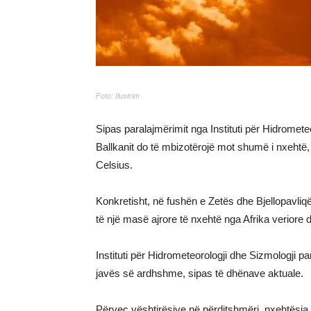
Foto: Ilustrim
Sipas paralajmërimit nga Instituti për Hidrometeo
Ballkanit do të mbizotërojë mot shumë i nxehtë
Celsius.
Konkretisht, në fushën e Zetës dhe Bjellopavliq
të një masë ajrore të nxehtë nga Afrika veriore
Instituti për Hidrometeorologji dhe Sizmologji pa
javës së ardhshme, sipas të dhënave aktuale.
Përveç vështirësive në përditshmëri, nxehtësia 