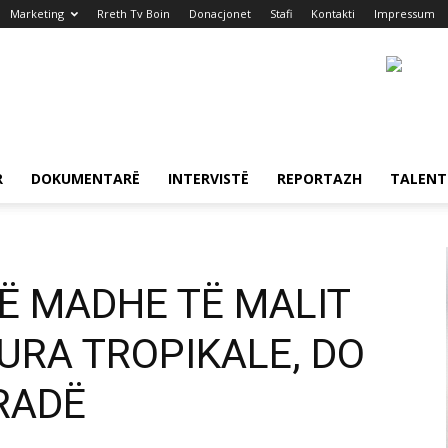
Marketing
Rreth Tv Boin
Donacjonet
Stafi
Kontakti
Impressum
R
DOKUMENTARË
INTERVISTË
REPORTAZH
TALENT
Ë MADHE TË MALIT
URA TROPIKALE, DO
RADË