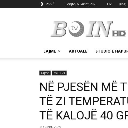
C
25.5
E enjte, 6 Gusht, 2026
LIVE
Blog
Tv
Boin
LAJME
AKTUALE
STUDIO E HAPU
Lajme
Mali i Zi
NË PJESËN MË T
TË ZI TEMPERAT
TË KALOJË 40 G
8 Gusht, 2025