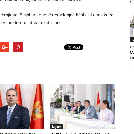
SH
mbrojtëse të njohura dhe të respektojnë këshillat e mjekëve,
dhen me temperaturat ekstreme.
L
P
MA
HA
Lajme