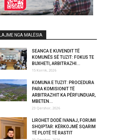
LAJME NGA MALËSIA
SEANCA E KUVENDIT TË
KOMUNËS SË TUZIT: FOKUS TE
BUXHETI, ARBITRAZHI...
15 Korrik, 2026
KOMUNA E TUZIT: PROCEDURA
PARA KOMISIONIT TË
ARBITRAZHIT KA PËRFUNDUAR,
MBETEN...
23 Qershor, 2026
LIROHET DODË IVANAJ, FORUMI
SHQIPTAR: KËRKOJMË SQARIM
TË PLOTË TË RASTIT
10 Qershor, 2026