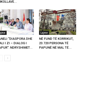
KOLLAVE...
ajme
Lajme
ANELI “DIASPORA DHE
NË FUND TË KORRIKUT,
LI I ZI – DIALOG I
23.720 PERSONA TË
PUR”: NDRYSHIMET...
PAPUNË NË MAL TË...