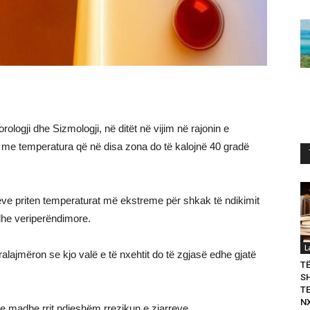
rologji dhe Sizmologji, në ditët në vijim në rajonin e
, me temperatura që në disa zona do të kalojnë 40 gradë
ëve priten temperaturat më ekstreme për shkak të ndikimit
 dhe veriperëndimore.
L
ralajmëron se kjo valë e të nxehtit do të zgjasë edhe gjatë
T
S
T
N
e madhe rrit ndjeshëm rrezikun e zjarreve.