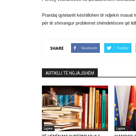
Prandaj qytetarët këshillohen të ndjekin masat 
për të shmangur problemet shëndetësore që li
SHARE
Facebook
Twitter
ARTIKUJ TË NGJAJSHËM
Lajme
Lajme