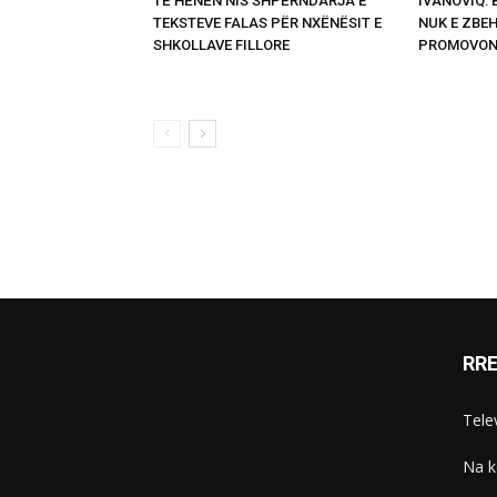
TË HËNËN NIS SHPËRNDARJA E
IVANOVIQ:
TEKSTEVE FALAS PËR NXËNËSIT E
NUK E ZBEH
SHKOLLAVE FILLORE
PROMOVON
RR
Telev
Na k