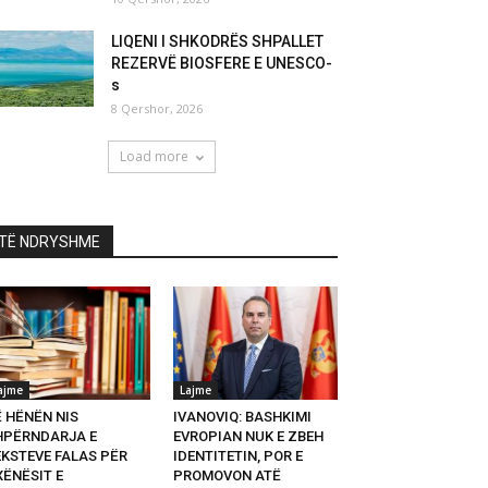
LIQENI I SHKODRËS SHPALLET
REZERVË BIOSFERE E UNESCO-
s
8 Qershor, 2026
Load more
TË NDRYSHME
ajme
Lajme
Ë HËNËN NIS
IVANOVIQ: BASHKIMI
HPËRNDARJA E
EVROPIAN NUK E ZBEH
EKSTEVE FALAS PËR
IDENTITETIN, POR E
XËNËSIT E
PROMOVON ATË