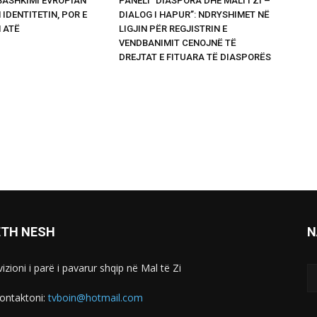
 BASHKIMI EVROPIAN
PANELI “DIASPORA DHE MALI I ZI –
 IDENTITETIN, POR E
DIALOG I HAPUR”: NDRYSHIMET NË
 ATË
LIGJIN PËR REGJISTRIN E
VENDBANIMIT CENOJNË TË
DREJTAT E FITUARA TË DIASPORËS
ETH NESH
N
izioni i parë i pavarur shqip në Mal të Zi
ontaktoni:
tvboin@hotmail.com