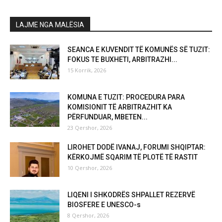
LAJME NGA MALËSIA
SEANCA E KUVENDIT TË KOMUNËS SË TUZIT:
FOKUS TE BUXHETI, ARBITRAZHI...
15 Korrik, 2026
KOMUNA E TUZIT: PROCEDURA PARA
KOMISIONIT TË ARBITRAZHIT KA
PËRFUNDUAR, MBETEN...
23 Qershor, 2026
LIROHET DODË IVANAJ, FORUMI SHQIPTAR:
KËRKOJMË SQARIM TË PLOTË TË RASTIT
10 Qershor, 2026
LIQENI I SHKODRËS SHPALLET REZERVË
BIOSFERE E UNESCO-s
8 Qershor, 2026