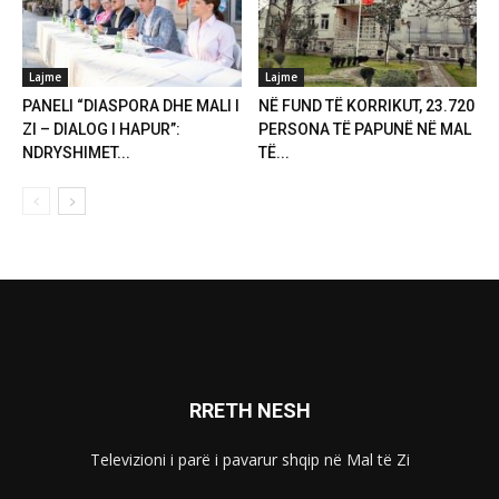
Lajme
Lajme
PANELI “DIASPORA DHE MALI I
NË FUND TË KORRIKUT, 23.720
ZI – DIALOG I HAPUR”:
PERSONA TË PAPUNË NË MAL
NDRYSHIMET...
TË...
RRETH NESH
Televizioni i parë i pavarur shqip në Mal të Zi