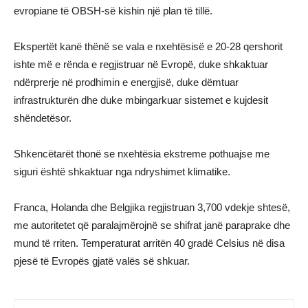
evropiane të OBSH-së kishin një plan të tillë.
Ekspertët kanë thënë se vala e nxehtësisë e 20-28 qershorit
ishte më e rënda e regjistruar në Evropë, duke shkaktuar
ndërprerje në prodhimin e energjisë, duke dëmtuar
infrastrukturën dhe duke mbingarkuar sistemet e kujdesit
shëndetësor.
Shkencëtarët thonë se nxehtësia ekstreme pothuajse me
siguri është shkaktuar nga ndryshimet klimatike.
Franca, Holanda dhe Belgjika regjistruan 3,700 vdekje shtesë,
me autoritetet që paralajmërojnë se shifrat janë paraprake dhe
mund të rriten. Temperaturat arritën 40 gradë Celsius në disa
pjesë të Evropës gjatë valës së shkuar.