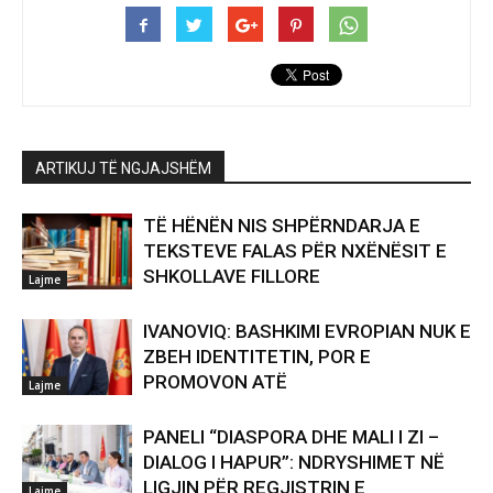
ARTIKUJ TË NGJAJSHËM
TË HËNËN NIS SHPËRNDARJA E
TEKSTEVE FALAS PËR NXËNËSIT E
SHKOLLAVE FILLORE
Lajme
IVANOVIQ: BASHKIMI EVROPIAN NUK E
ZBEH IDENTITETIN, POR E
PROMOVON ATË
Lajme
PANELI “DIASPORA DHE MALI I ZI –
DIALOG I HAPUR”: NDRYSHIMET NË
LIGJIN PËR REGJISTRIN E
Lajme