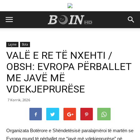
Lajme
Bota
VALË E RE TË NXEHTI /
OBSH: EVROPA PËRBALLET
ME JAVË MË
VDEKJEPRURËSE
7 Korrik, 2026
Organizata Botërore e Shëndetësisë paralajmëroi të martën se
Evropa mund të përballet me “javë më vdekjeprurëse” në