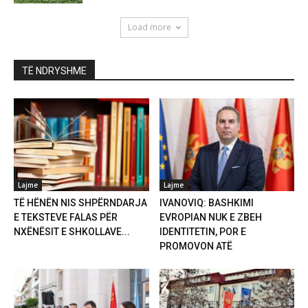
Load more
TË NDRYSHME
Lajme
Lajme
TË HËNËN NIS SHPËRNDARJA
IVANOVIQ: BASHKIMI
E TEKSTEVE FALAS PËR
EVROPIAN NUK E ZBEH
NXËNËSIT E SHKOLLAVE...
IDENTITETIN, POR E
PROMOVON ATË