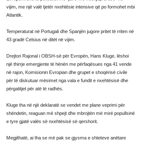
vijim, me një valë tjetër nxehtësie intensive që po formohet mbi
Atlantik.
Temperaturat në Portugali dhe Spanjën jugore pritet të rriten në
43 gradë Celsius në ditët në vijim.
Drejtori Rajonal i OBSH-së për Evropën, Hans Kluge, lëshoi
një thirrje emergjente të hënën me përfaqësues nga 41 vende
në rajon, Komisionin Evropian dhe grupet e shoqërisë civile
për të diskutuar mësimet nga vala e fundit e nxehtësisë dhe
përgatitjet për atë të radhës.
Kluge tha në një deklaratë se vendet me plane veprimi për
shëndetin, reaguan më shpejt dhe mbrojtën më mirë popullsinë
e tyre gjatë valës së nxehtësisë së qershorit.
Megjithatë, ai tha se më pak se gjysma e shteteve anëtare